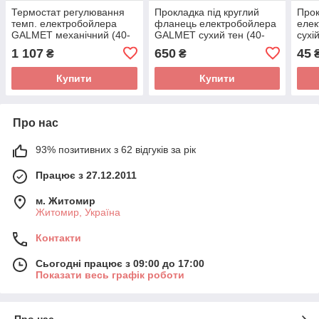
Термостат регулювання
Прокладка під круглий
Прок
темп. електробойлера
фланець електробойлера
елек
GALMET механічний (40-
GALMET сухий тен (40-
сухі
140литр.)
150л) Оригінал
Ø125
1 107
650
45
₴
₴
Купити
Купити
Про нас
93% позитивних з 62 відгуків за рік
Працює з 27.12.2011
м. Житомир
Житомир, Україна
Контакти
Сьогодні працює з 09:00 до 17:00
Показати весь графік роботи
Про нас