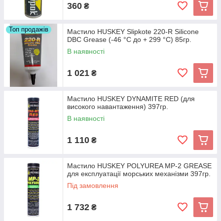
360
₴
Топ продажів
Мастило HUSKEY Slipkote 220-R Silicone
DBC Grease (-46 °С до + 299 °С) 85гр.
В наявності
1 021
₴
Мастило HUSKEY DYNAMITE RED (для
високого навантаження) 397гр.
В наявності
1 110
₴
Мастило HUSKEY POLYUREA MP-2 GREASE
для експлуатації морських механізми 397гр.
Під замовлення
1 732
₴