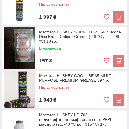
Під замовлення
1 097
₴
Мастило HUSKEY SLIPKOTE 211-R Silicone
Disc Brake Caliper Grease (-46 °С до + 299
°С) 10 гр.
В наявності
157
₴
Мастило HUSKEY COOLUBE 65 MULTI-
PURPOSE PREMIUM GREASE 397гр.
Під замовлення
1 048
₴
Мастило HUSKEY LC-703 -
полуперфторполиэфирная semi-PFPE
мастило (від -40 °С до +316 °С) 1кг.