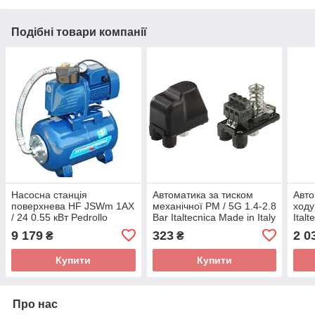
Подібні товари компанії
Насосна станція
Автоматика за тиском
Авто
поверхнева HF JSWm 1АХ
механічної РМ / 5G 1.4-2.8
ходу
/ 24 0.55 кВт Pedrollo
Bar Italtecnica Made in Italy
Italt
Made in Italy
9 179
323
2 0
₴
₴
Купити
Купити
Про нас