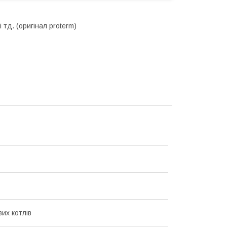
 тд. (оригінал proterm)
их котлів