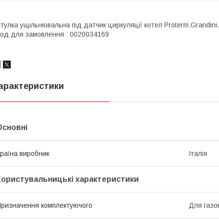
тулка ущільнювальна під датчик циркуляції котел Proterm.Grandini.і
од для замовлення : 0020034169
арактеристики
Основні
раїна виробник
Італія
Користувальницькі характеристики
ризначення комплектуючого
Для газов