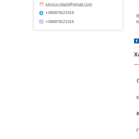
service.vtepli@gmail.com
+380979121516
В
К
+380979121516
Х
К
П