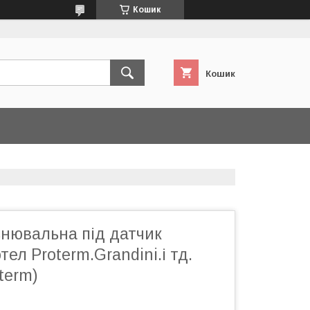
Кошик
Кошик
ьнювальна під датчик
тел Proterm.Grandini.і тд.
term)