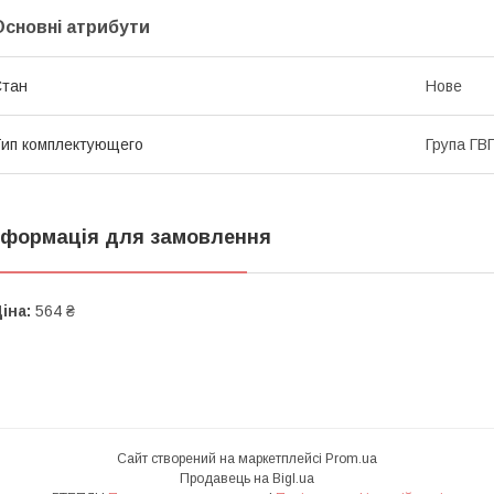
Основні атрибути
Стан
Нове
ип комплектующего
Група ГВП
нформація для замовлення
іна:
564 ₴
Сайт створений на маркетплейсі
Prom.ua
Продавець на Bigl.ua