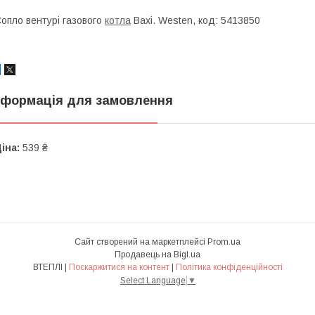
опло вентурі газового
котла
Вахі. Wеstеn, код: 5413850
нформація для замовлення
іна:
539 ₴
Сайт створений на маркетплейсі
Prom.ua
Продавець на Bigl.ua
ВТЕПЛІ |
Поскаржитися на контент
|
Політика конфіденційності
Select Language
▼