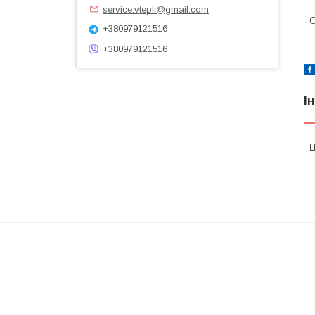
service.vtepli@gmail.com
С
+380979121516
+380979121516
І
Ц