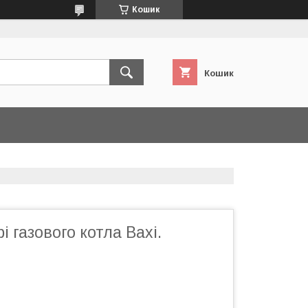
Кошик
Кошик
і газового котла Вахі.