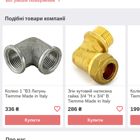
Всі умови повернення
Подібні товари компанії
Коліно 1 "ВЗ Латунь
Згін кутовий натискна
Колі
Tiemme Made in Italy
гайка 3/4 "Н х 3/4" В
Tiem
Tiemme Made in Italy
336
286
199
₴
₴
Купити
Купити
Про нас