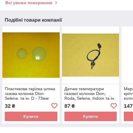
Всі умови повернення
Подібні товари компанії
Пластикова тарілка штока
Датчик температури
Мікр
газова колонка Dion.
газової колонки Dion,
кріп
Sеlеnа. та ін. D - 73мм
Roda, Sеlеnа, Indom та ін.
коло
Dion 
32
87
147
₴
₴
Купити
Купити