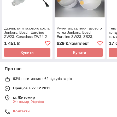
Датчик тяги газового котла
Ручки управління газового
Тепл
Junkers. Bosch Euroline
котла Junkers, Bosch
конд
ZW23. Ceraclass ZW24-2
Euroline ZW23, ZS23,
котл
ОW23
7000
1 451
629
17 
₴
₴/комплект
Loga
14/2
Купити
Купити
Про нас
93% позитивних з 62 відгуків за рік
Працює з 27.12.2011
м. Житомир
Житомир, Україна
Контакти