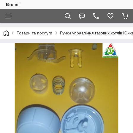
Втеплі
Товари та послуги
Ручки управління газових котлів Юн