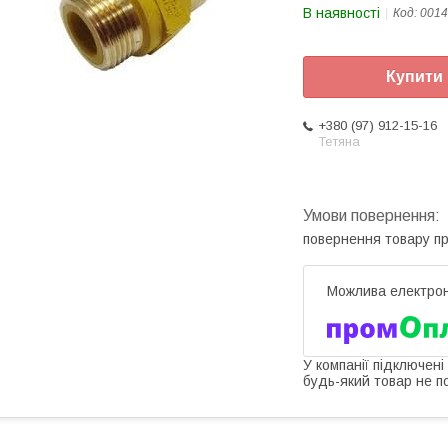
В наявності
Код:
0014
Купити
+380 (97) 912-15-16
Тетяна
повернення товару п
У компанії підключені
будь-який товар не п