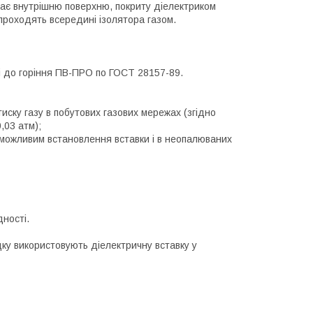
 має внутрішню поверхню, покриту діелектриком
 проходять всередині ізолятора газом.
ті до горіння ПВ-ПРО по ГОСТ 28157-89.
иску газу в побутових газових мережах (згідно
,03 атм);
ь можливим встановлення вставки і в неопалюваних
дності.
дку використовують діелектричну вставку у