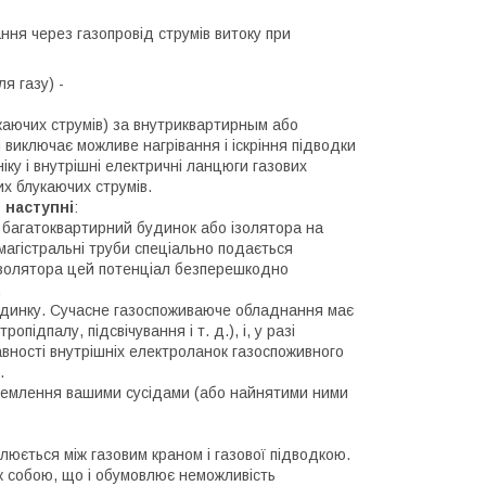
ня через газопровід струмів витоку при
я газу) -
укаючих струмів) за внутриквартирным або
 виключає можливе нагрівання і іскріння підводки
іку і внутрішні електричні ланцюги газових
их блукаючих струмів.
 наступні
:
у багатоквартирний будинок або ізолятора на
 магістральні труби спеціально подається
ізолятора цей потенціал безперешкодно
.
будинку. Сучасне газоспоживаюче обладнання має
підпалу, підсвічування і т. д.), і, у разі
авності внутрішніх електроланок газоспоживного
.
аземлення вашими сусідами (або найнятими ними
юється між газовим краном і газової підводкою.
іж собою, що і обумовлює неможливість