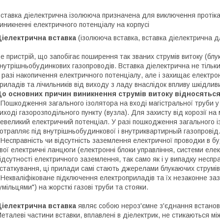
ставка діелектрична ізолююча призначена для виключення протікан
иникненні електричного потенціалу на корпусі
Діелектрична вставка
(ізолююча вставка, вставка діелектрична дл
е пристрій, що запобігає поширення так званих струмів витоку (бл
нутрішньобудинкових газопроводів. Вставка діелектрична не тільки
 разі накопичення електричного потенціалу, але і захищає електрон
риладів та лічильників від виходу з ладу внаслідок впливу шкідлив
До основних причин виникнення струмів витоку відносяться
 Пошкодження загального ізолятора на вході магістральної труби 
иході газорозподільного пункту (вузла). Для захисту від корозії на
евеликий електричний потенціал. У разі пошкодження загального 
отрапляє під внутрішньобудинкової і внутриквартирный газопровід
 Несправність чи відсутність заземлення електричної проводки в 
вої електричні ланцюги (електронні блоки управління, системи електро
ідсутності електричного заземлення, так само як і у випадку неспр
статкування, ці прилади самі стають джерелами блукаючих струмів
 Некваліфіковане підключення електроприладів та їх незаконне з
умільцями") на жорсткі газові труби та стояки.
Діелектрична вставка
являє собою нероз'ємне з'єднання встановл
еталеві частини вставки, вплавлені в діелектрик, не стикаються м