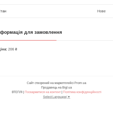
Стан
Нове
нформація для замовлення
іна:
206 ₴
Сайт створений на маркетплейсі
Prom.ua
Продавець на Bigl.ua
ВТЕПЛІ |
Поскаржитися на контент
|
Політика конфіденційності
Select Language
▼