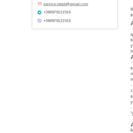
service.vtepli@gmail.com
В
+380979121516
в
+380979121516
ц
в
у
п
-
в
н
п
-
с
в
у
-
"
М