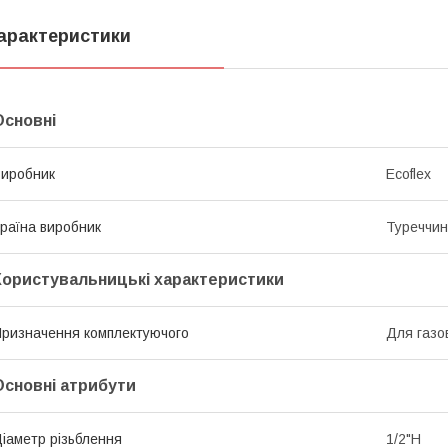
арактеристики
Основні
иробник
Ecoflex
раїна виробник
Туреччи
Користувальницькі характеристики
ризначення комплектуючого
Для газо
Основні атрибути
іаметр різьблення
1/2"Н