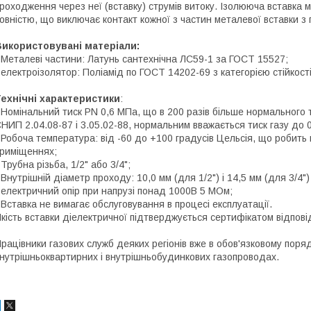
роходження через неї (вставку) струмів витоку. Ізолююча вставка
овністю, що виключає контакт кожної з частин металевої вставки з
Використовувані матеріали:
 Металеві частини: Латунь сантехнічна ЛС59-1 за ГОСТ 15527;
 електроізолятор: Поліамід по ГОСТ 14202-69 з категорією стійкос
ехнічні характеристики
:
 Номінальний тиск PN 0,6 МПа, що в 200 разів більше нормального т
НИП 2.04.08-87 і 3.05.02-88, нормальним вважається тиск газу до 0
 Робоча температура: від -60 до +100 градусів Цельсія, що робит
риміщеннях;
 Трубна різьба, 1/2" або 3/4";
 Внутрішній діаметр проходу: 10,0 мм (для 1/2") і 14,5 мм (для 3/4")
 електричний опір при напрузі понад 1000В 5 МОм;
 Вставка не вимагає обслуговування в процесі експлуатації.
кість вставки діелектричної підтверджується сертифікатом відпові
рацівники газових служб деяких регіонів вже в обов'язковому поря
нутрішньоквартирних і внутрішньобудинкових газопроводах.